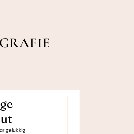
OGRAFIE
ige
out
ar gelukkig 