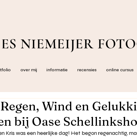
ES NIEMEIJER FOT
tfolio
over mij
informatie
recensies
online cursus
: Regen, Wind en Gelukk
 bij Oase Schellinksh
en Kris was een heerlijke dag! Het begon regenachtig, ma