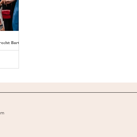
echt: Bart &
Bruiloft
om