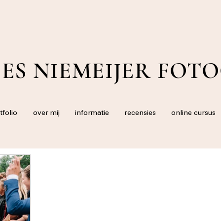
ES NIEMEIJER FOT
tfolio
over mij
informatie
recensies
online cursus