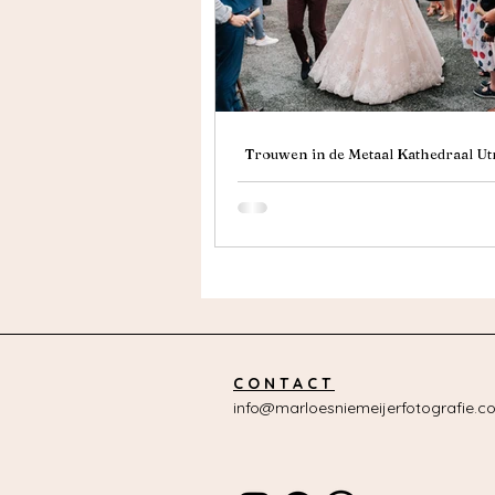
Trouwen in de Metaal Kathedraal Utr
Roos’ Regenachtige, Prachtige 
C O N T A C T
info@marloesniemeijerfotografie.c