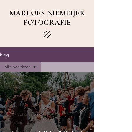
MARLOES NIEMEIJER
FOTOGRAFIE
blog
Alle berichten
Alle berichten
BRUILOFTEN
FAMILIES
BABY'S
ZWANGERSCHAP
BOUDOIR