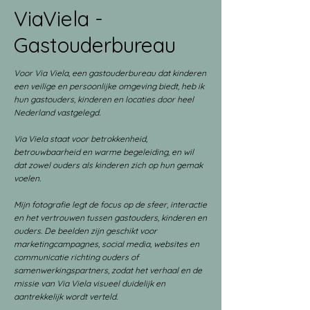
ViaViela -
Gastouderbureau
Voor Via Viela, een gastouderbureau dat kinderen
een veilige en persoonlijke omgeving biedt, heb ik
hun gastouders, kinderen en locaties door heel
Nederland vastgelegd.
Via Viela staat voor betrokkenheid,
betrouwbaarheid en warme begeleiding, en wil
dat zowel ouders als kinderen zich op hun gemak
voelen.
Mijn fotografie legt de focus op de sfeer, interactie
en het vertrouwen tussen gastouders, kinderen en
ouders. De beelden zijn geschikt voor
marketingcampagnes, social media, websites en
communicatie richting ouders of
samenwerkingspartners, zodat het verhaal en de
missie van Via Viela visueel duidelijk en
aantrekkelijk wordt verteld.