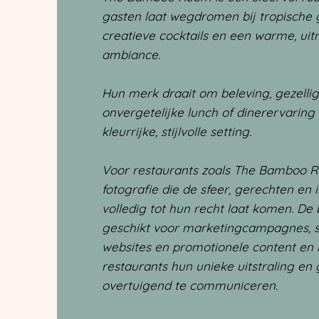
gasten laat wegdromen bij tropische 
creatieve cocktails en een warme, ui
ambiance.
Hun merk draait om beleving, gezelli
onvergetelijke lunch of dinerervaring 
kleurrijke, stijlvolle setting.
Voor restaurants zoals The Bamboo R
fotografie die de sfeer, gerechten en i
volledig tot hun recht laat komen. De 
geschikt voor marketingcampagnes, s
websites en promotionele content en
restaurants hun unieke uitstraling en
overtuigend te communiceren.