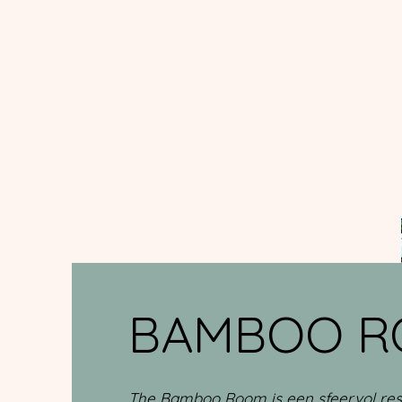
BAMBOO 
The Bamboo Room is een sfeervol res