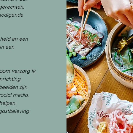
gerechten,
tnodigende
gheid en een
in een
oom verzorg ik
nrichting
beelden zijn
ocial media,
 helpen
 gastbeleving