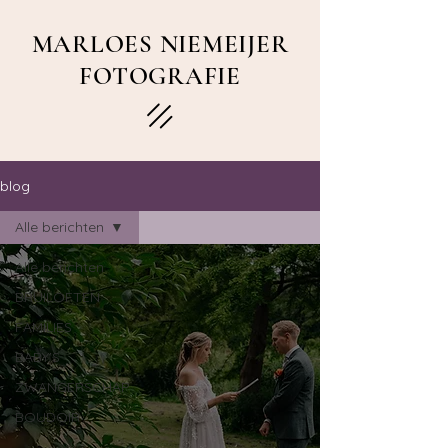
MARLOES NIEMEIJER
FOTOGRAFIE
blog
Alle berichten
Alle berichten
BRUILOFTEN
FAMILIES
BABY'S
ZWANGERSCHAP
BOUDOIR