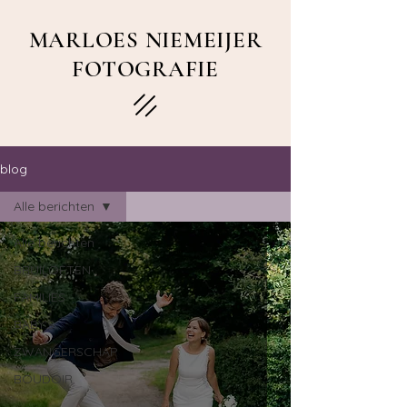
MARLOES NIEMEIJER
FOTOGRAFIE
blog
Alle berichten
Alle berichten
BRUILOFTEN
FAMILIES
BABY'S
ZWANGERSCHAP
BOUDOIR