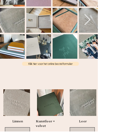
Klik hier voor het online bestelformulier
Linnen
Kunstleer +
Leer
velvet
Collectie
Collectie