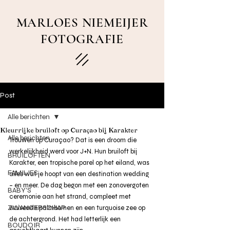
MARLOES NIEMEIJER
FOTOGRAFIE
Post
Alle berichten
Kleurrijke bruiloft op Curaçao bij Karakter
Alle berichten
Trouwen op Curaçao? Dat is een droom die 
werkelijkheid werd voor J+N. Hun bruiloft bij 
BRUILOFTEN
Karakter, een tropische parel op het eiland, was 
FAMILIES
alles wat je hoopt van een destination wedding 
– en meer. De dag begon met een zonovergoten 
BABY'S
ceremonie aan het strand, compleet met 
ZWANGERSCHAP
wuivende palmbomen en een turquoise zee op 
de achtergrond. Het had letterlijk een 
BOUDOIR